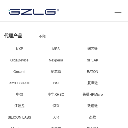
代理产品
不限
NXP
MPS
瑞芯微
GigaDevice
Nexperia
3PEAK
Onsemi
纳芯微
EATON
ams OSRAM
ISSI
复旦微
中微
小华XHSC
先楫HPMicro
江波龙
恒玄
致远微
SILICON LABS
天马
杰发