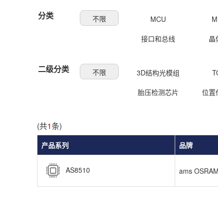
分类
不限
MCU
M
接口和总线
晶
二级分类
不限
3D结构光模组
T
胎压检测芯片
位置
(共
1
条)
产品系列
品牌
AS8510
ams OSRA