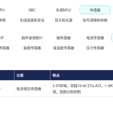
PU
SBC
车规MCU
传感器
体管
无线连接和安全
显示和光源
信号调理和转换
OF
超声波测距IC
磁传感器
电流传感器
传感器
温度传感器
温湿度传感器
压力传感器
分类
特点
3.3V供电，双路16-bit Σ?Δ A/D，1
M
电流电压传感器
调，双路分别控制