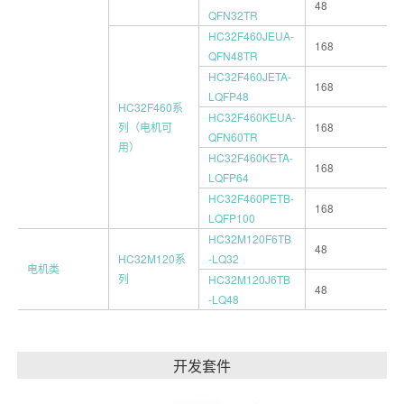
48
QFN32TR
HC32F460JEUA-
168
QFN48TR
HC32F460JETA-
168
LQFP48
HC32F460系
HC32F460KEUA-
列（电机可
168
QFN60TR
用）
HC32F460KETA-
168
LQFP64
HC32F460PETB-
168
LQFP100
HC32M120F6TB
48
HC32M120系
-LQ32
电机类
列
HC32M120J6TB
48
-LQ48
开发套件