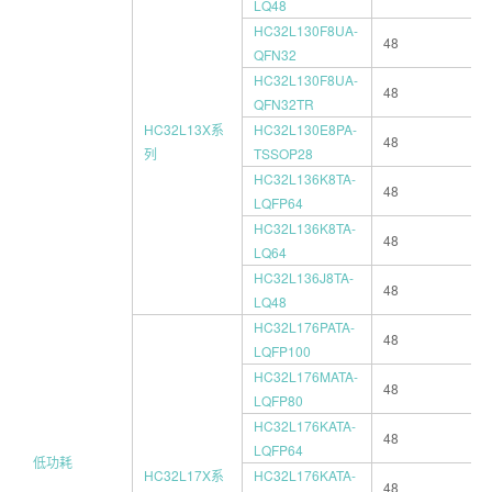
LQ48
HC32L130F8UA-
48
QFN32
HC32L130F8UA-
48
QFN32TR
HC32L13X系
HC32L130E8PA-
48
列
TSSOP28
HC32L136K8TA-
48
LQFP64
HC32L136K8TA-
48
LQ64
HC32L136J8TA-
48
LQ48
HC32L176PATA-
48
LQFP100
HC32L176MATA-
48
LQFP80
HC32L176KATA-
48
LQFP64
低功耗
HC32L17X系
HC32L176KATA-
48