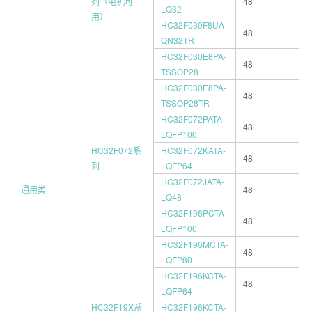
列（电机可
48
LQ32
用）
HC32F030F8UA-
48
QN32TR
HC32F030E8PA-
48
TSSOP28
HC32F030E8PA-
48
TSSOP28TR
HC32F072PATA-
48
LQFP100
HC32F072系
HC32F072KATA-
48
列
LQFP64
HC32F072JATA-
通用类
48
LQ48
HC32F196PCTA-
48
LQFP100
HC32F196MCTA-
48
LQFP80
HC32F196KCTA-
48
LQFP64
HC32F19X系
HC32F196KCTA-