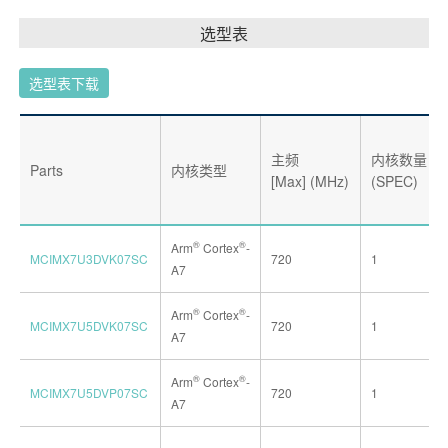
选型表
选型表下载
主频
内核数量
Parts
内核类型
[Max] (MHz)
(SPEC)
®
®
Arm
Cortex
-
MCIMX7U3DVK07SC
720
1
A7
®
®
Arm
Cortex
-
MCIMX7U5DVK07SC
720
1
A7
®
®
Arm
Cortex
-
MCIMX7U5DVP07SC
720
1
A7