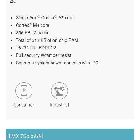
器。
®
®
Single Arm
Cortex
-A7 core
®
Cortex
-M4 core
256 KB L2 cache
Total of 512 KB of on-chip RAM
16-/32-bit LPDDT2/3
Full security w/tamper resist
Separate system power domains with IPC
i.MX 7Solo系列