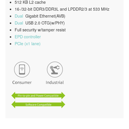
512 KB L2 cache
16-/32-bit DDR3/DDR3L and LPDDR2/3 at 533 MHz
Dual
Gigabit Ethernet(AVB)
Dual
USB 2.0 OTG(w/PHY)
Full security w/tamper resist
EPD controller
PCle (x1 lane)