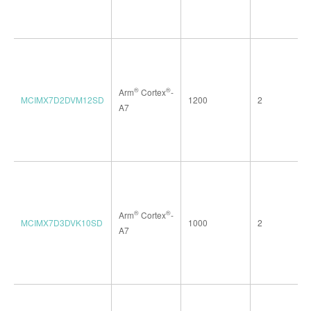
®
®
Arm
Cortex
-
MCIMX7D2DVM12SD
1200
2
A7
®
®
Arm
Cortex
-
MCIMX7D3DVK10SD
1000
2
A7